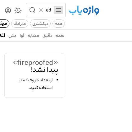
همه
دیکشنری
مترادف
طیف
همه
دقیق
مشابه
آوا
متن
آغاز
«fireproofed»
پیدا نشد!
از تعداد حروف کمتر
استفاده کنید.