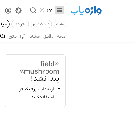
همه
دیکشنری
مترادف
طیف
همه
دقیق
مشابه
آوا
متن
آغاز
«field
mushroom»
پیدا نشد!
از تعداد حروف کمتر
استفاده کنید.