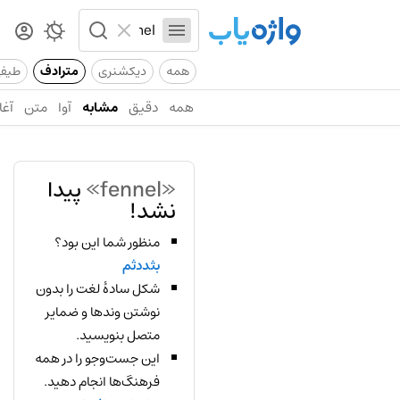
همه
دیکشنری
مترادف
طیف
همه
دقیق
مشابه
آوا
متن
آغا
«fennel»
پیدا
نشد!
منظور شما این بود؟
بثددثم
شکل سادهٔ لغت را بدون
نوشتن وندها و ضمایر
متصل بنویسید.
این جست‌وجو را در همه
فرهنگ‌ها انجام دهید.