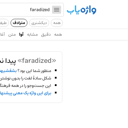
همه
دیکشنری
مترادف
طیف
همه
دقیق
مشابه
آوا
متن
آغاز
«faradized»
پیدا ن
منظور شما این بود؟
بشقشیهظ
شکل سادهٔ لغت را بدون نوشتن
این جست‌وجو را در همه فرهنگ‌
برای این واژه یک معنی پیشنها