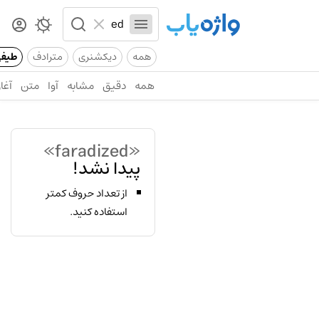
همه
دیکشنری
مترادف
طیف
همه
دقیق
مشابه
آوا
متن
آغاز
«faradized»
پیدا نشد!
از تعداد حروف کمتر
استفاده کنید.