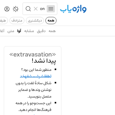
همه
دیکشنری
مترادف
طیف
همه
دقیق
مشابه
آوا
متن
آغاز
«extravasation»
پیدا نشد!
منظور شما این بود؟
ثطفقشرشسشفهخد
شکل سادهٔ لغت را بدون
نوشتن وندها و ضمایر
متصل بنویسید.
این جست‌وجو را در همه
فرهنگ‌ها انجام دهید.