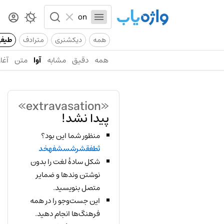
همه
دیکشنری
مترادف
طیف
همه
دقیق
مشابه
آوا
متن
آغاز
«extravasation»
پیدا نشد!
منظور شما این بود؟
ثطفقشرشسشفهخد
شکل سادهٔ لغت را بدون
نوشتن وندها و ضمایر
متصل بنویسید.
این جست‌وجو را در همه
فرهنگ‌ها انجام دهید.