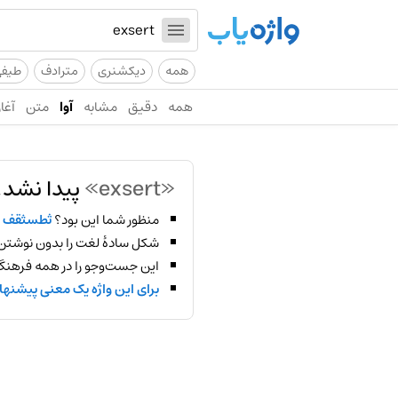
همه
دیکشنری
مترادف
طیف
همه
دقیق
مشابه
آوا
متن
آغاز
«exsert»
پیدا نشد!
منظور شما این بود؟
ثطسثقف
شکل سادهٔ لغت را بدون نوشتن
این جست‌وجو را در همه فرهنگ‌
برای این واژه یک معنی پیشنها