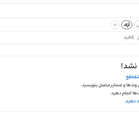
+
ی
آزاد
ز
قافیه
 نشد!
فخقغ
 وندها و ضمایر متصل بنویسید.
ها انجام دهید.
د دهید.