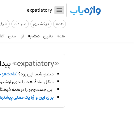
همه
دیکشنری
مترادف
طیف
همه
دقیق
مشابه
آوا
متن
آغا
«expatiatory»
پیدا
منظور شما این بود؟
ثطحشفهش
شکل سادهٔ لغت را بدون نوشتن
این جست‌وجو را در همه فرهنگ‌
برای این واژه یک معنی پیشنها