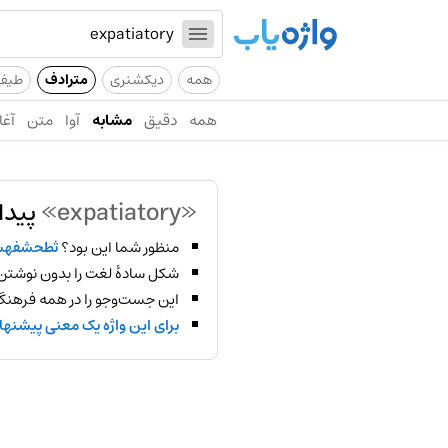
همه
دیکشنری
مترادف
طیف
همه
دقیق
مشابه
آوا
متن
آغا
«expatiatory»
پیدا
منظور شما این بود؟
ثطحشفهش
شکل سادهٔ لغت را بدون نوشتن
این جست‌وجو را در همه فرهنگ‌
برای این واژه یک معنی پیشنها