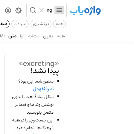
همه
دیکشنری
مترادف
طیف
همه
دقیق
مشابه
آوا
متن
آغاز
«excreting»
پیدا نشد!
منظور شما این بود؟
ثطزقثفهدل
شکل سادهٔ لغت را بدون
نوشتن وندها و ضمایر
متصل بنویسید.
این جست‌وجو را در همه
فرهنگ‌ها انجام دهید.