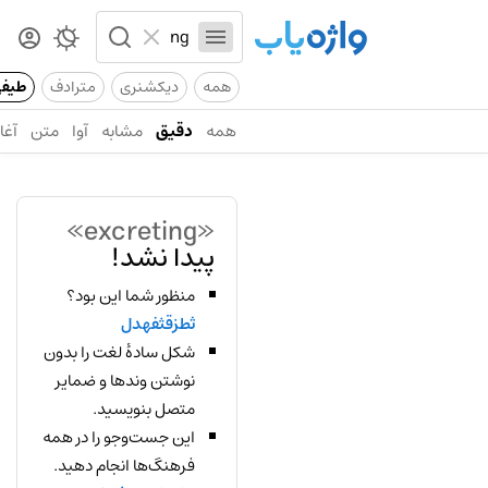
همه
دیکشنری
مترادف
طیف
همه
دقیق
مشابه
آوا
متن
آغاز
«excreting»
پیدا نشد!
منظور شما این بود؟
ثطزقثفهدل
شکل سادهٔ لغت را بدون
نوشتن وندها و ضمایر
متصل بنویسید.
این جست‌وجو را در همه
فرهنگ‌ها انجام دهید.