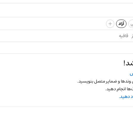
+
ی
آزاد
قافیه
د!
س
 وندها و ضمایر متصل بنویسید.
ها انجام دهید.
د دهید.