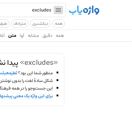
همه
دیکشنری
مترادف
طیف
همه
دقیق
مشابه
آوا
متن
آغاز
«excludes»
پیدا نش
منظور شما این بود؟
ثطزمعیث
شکل سادهٔ لغت را بدون نوشتن
این جست‌وجو را در همه فرهنگ‌
برای این واژه یک معنی پیشنها