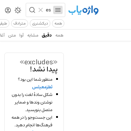
همه
دیکشنری
مترادف
طیف
همه
دقیق
مشابه
آوا
متن
آغاز
«excludes»
پیدا نشد!
منظور شما این بود؟
ثطزمعیثس
شکل سادهٔ لغت را بدون
نوشتن وندها و ضمایر
متصل بنویسید.
این جست‌وجو را در همه
فرهنگ‌ها انجام دهید.