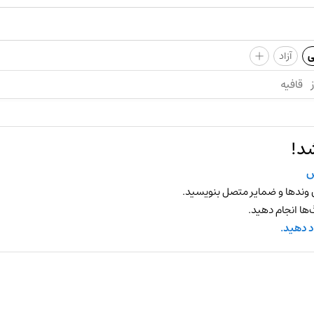
+
ی
آزاد
قافیه
د!
س
 وندها و ضمایر متصل بنویسید.
ها انجام دهید.
د دهید.