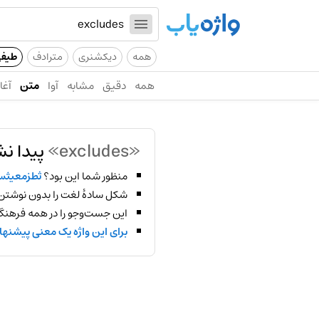
همه
دیکشنری
مترادف
طیف
همه
دقیق
مشابه
آوا
متن
آغاز
«excludes»
پیدا نش
منظور شما این بود؟
ثطزمعیث
شکل سادهٔ لغت را بدون نوشتن
این جست‌وجو را در همه فرهنگ‌
برای این واژه یک معنی پیشنها