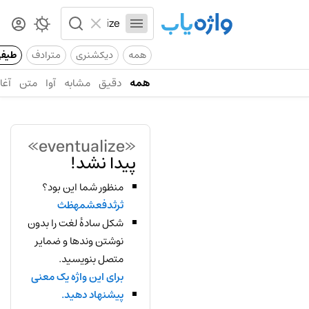
همه
دیکشنری
مترادف
طیف
همه
دقیق
مشابه
آوا
متن
آغاز
«eventualize»
پیدا نشد!
منظور شما این بود؟
ثرثدفعشمهظث
شکل سادهٔ لغت را بدون
نوشتن وندها و ضمایر
متصل بنویسید.
برای این واژه یک معنی
پیشنهاد دهید.