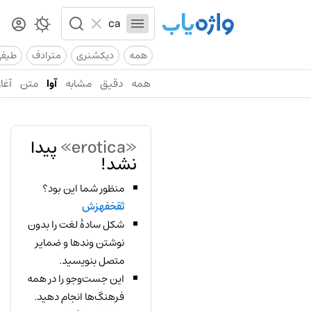
همه
دیکشنری
مترادف
طیف
همه
دقیق
مشابه
آوا
متن
آغاز
«erotica»
پیدا
نشد!
منظور شما این بود؟
ثقخفهزش
شکل سادهٔ لغت را بدون
نوشتن وندها و ضمایر
متصل بنویسید.
این جست‌وجو را در همه
فرهنگ‌ها انجام دهید.