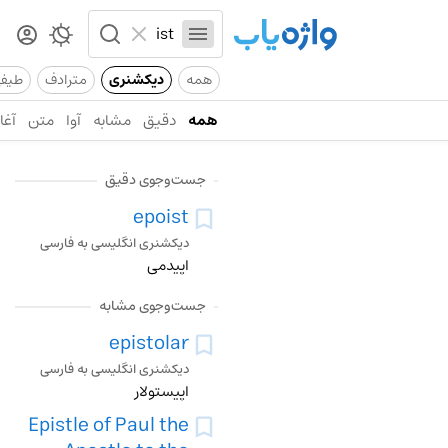
همه
دیکشنری
مترادف
طیف
همه
دقیق
مشابه
آوا
متن
آغاز
جست‌وجوی دقیق
epoist
دیکشنری انگلیسی به فارسی
اپیدمی
جست‌وجوی مشابه
epistolar
دیکشنری انگلیسی به فارسی
اپیستولار
Epistle of Paul the