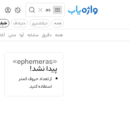
همه
دیکشنری
مترادف
طیف
همه
دقیق
مشابه
آوا
متن
آغاز
«ephemeras»
پیدا نشد!
از تعداد حروف کمتر
استفاده کنید.