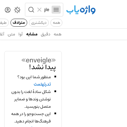
همه
دیکشنری
مترادف
طیف
همه
دقیق
مشابه
آوا
متن
آغا
«enveigle»
پیدا نشد!
منظور شما این بود؟
ثدرثهلمث
شکل سادهٔ لغت را بدون
نوشتن وندها و ضمایر
متصل بنویسید.
این جست‌وجو را در همه
فرهنگ‌ها انجام دهید.