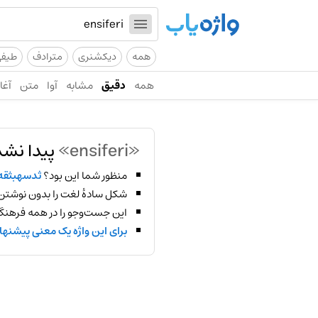
همه
دیکشنری
مترادف
طیف
همه
دقیق
مشابه
آوا
متن
آغاز
«ensiferi»
پیدا نشد
منظور شما این بود؟
ثدسهبثقه
شکل سادهٔ لغت را بدون نوشتن
این جست‌وجو را در همه فرهنگ‌
برای این واژه یک معنی پیشنها