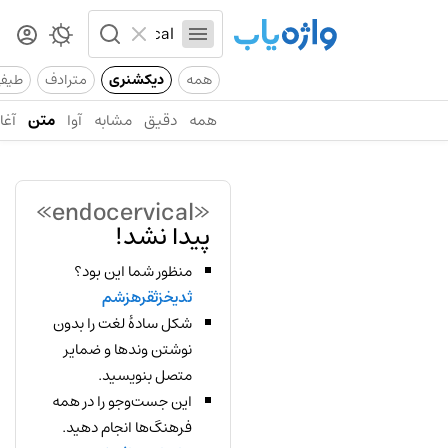
همه
دیکشنری
مترادف
طیف
همه
دقیق
مشابه
آوا
متن
آغاز
«endocervical»
پیدا نشد!
منظور شما این بود؟
ثدیخزثقرهزشم
شکل سادهٔ لغت را بدون
نوشتن وندها و ضمایر
متصل بنویسید.
این جست‌وجو را در همه
فرهنگ‌ها انجام دهید.