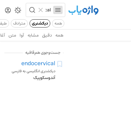
همه
دیکشنری
مترادف
طیف
همه
دقیق
مشابه
آوا
متن
آغاز
جست‌وجوی هم‌قافیه
endocervical
دیکشنری انگلیسی به فارسی
آندوسکوپیک