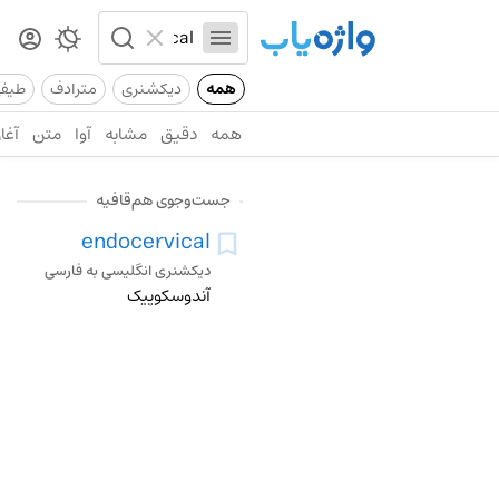
همه
دیکشنری
مترادف
طیف
همه
دقیق
مشابه
آوا
متن
آغاز
جست‌وجوی هم‌قافیه
endocervical
دیکشنری انگلیسی به فارسی
آندوسکوپیک