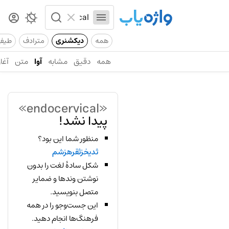
همه
دیکشنری
مترادف
طیف
همه
دقیق
مشابه
آوا
متن
آغاز
«endocervical»
پیدا نشد!
منظور شما این بود؟
ثدیخزثقرهزشم
شکل سادهٔ لغت را بدون
نوشتن وندها و ضمایر
متصل بنویسید.
این جست‌وجو را در همه
فرهنگ‌ها انجام دهید.