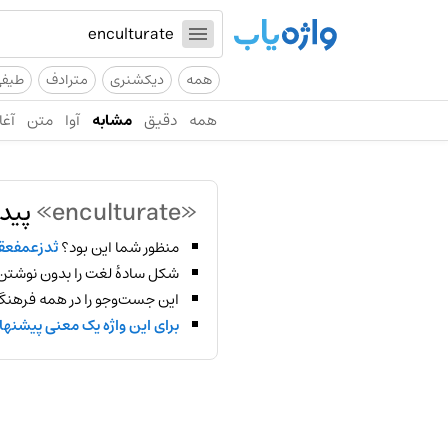
همه
دیکشنری
مترادف
طیف
همه
دقیق
مشابه
آوا
متن
آغا
«enculturate»
پیدا
منظور شما این بود؟
ثدزعمفع
شکل سادهٔ لغت را بدون نوشتن
این جست‌وجو را در همه فرهنگ‌
برای این واژه یک معنی پیشنها