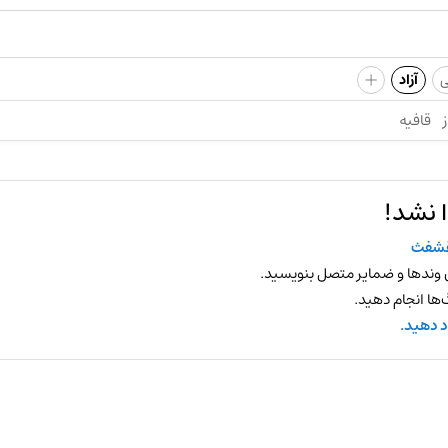
+
ی
آزاد
ز
قافیه
 نشد!
قشفث
 وندها و ضمایر متصل بنویسید.
ها انجام دهید.
د دهید.