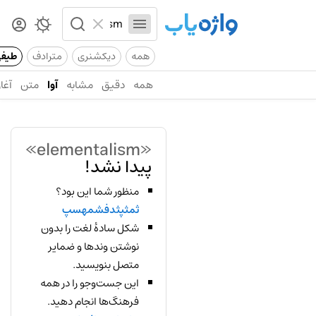
همه
دیکشنری
مترادف
طیف
همه
دقیق
مشابه
آوا
متن
آغاز
«elementalism»
پیدا نشد!
منظور شما این بود؟
ثمثپثدفشمهسپ
شکل سادهٔ لغت را بدون
نوشتن وندها و ضمایر
متصل بنویسید.
این جست‌وجو را در همه
فرهنگ‌ها انجام دهید.