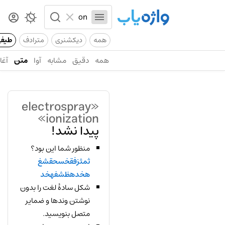
همه
دیکشنری
مترادف
طیف
همه
دقیق
مشابه
آوا
متن
آغاز
«electrospray
ionization»
پیدا نشد!
منظور شما این بود؟
ثمثزفقخسحقشغ
هخدهظشفهخد
شکل سادهٔ لغت را بدون
نوشتن وندها و ضمایر
متصل بنویسید.