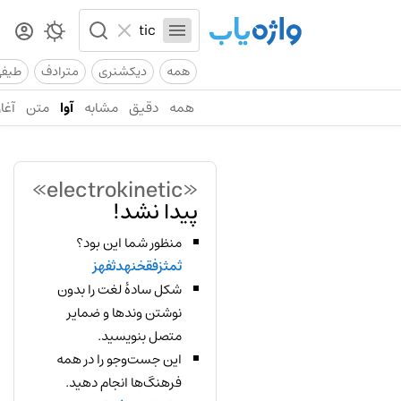
همه
دیکشنری
مترادف
طیف
همه
دقیق
مشابه
آوا
متن
آغاز
«electrokinetic»
پیدا نشد!
منظور شما این بود؟
ثمثزفقخنهدثفهز
شکل سادهٔ لغت را بدون
نوشتن وندها و ضمایر
متصل بنویسید.
این جست‌وجو را در همه
فرهنگ‌ها انجام دهید.