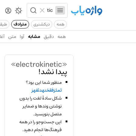
همه
دیکشنری
مترادف
طیف
همه
دقیق
مشابه
آوا
متن
آغا
«electrokinetic»
پیدا نشد!
منظور شما این بود؟
ثمثزفقخنهدثفهز
شکل سادهٔ لغت را بدون
نوشتن وندها و ضمایر
متصل بنویسید.
این جست‌وجو را در همه
فرهنگ‌ها انجام دهید.