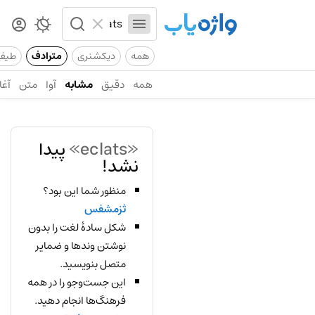
همه
دیکشنری
مترادف
طیف
همه
دقیق
مشابه
آوا
متن
آغا
«eclats»
پیدا
نشد!
منظور شما این بود؟
ثزمشفس
شکل سادهٔ لغت را بدون
نوشتن وندها و ضمایر
متصل بنویسید.
این جست‌وجو را در همه
فرهنگ‌ها انجام دهید.