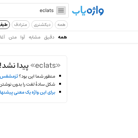
همه
دیکشنری
مترادف
طیف
همه
دقیق
مشابه
آوا
متن
آغاز
«eclats»
پیدا نشد!
منظور شما این بود؟
ثزمشفس
شکل سادهٔ لغت را بدون نوشتن
برای این واژه یک معنی پیشنها