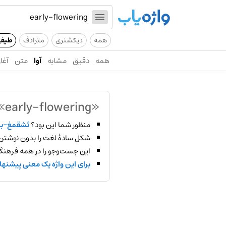
همه
دیکشنری
مترادف
طیف
همه
دقیق
مشابه
آوا
متن
آغاز
«early-flowering»
منظور شما این بود؟
ثشقمغ-ب
شکل سادهٔ لغت را بدون نوشتن
این جست‌وجو را در همه فرهنگ‌
برای این واژه یک معنی پیشنها