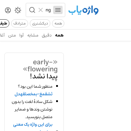
همه
دیکشنری
مترادف
طیف
همه
دقیق
مشابه
آوا
متن
آغاز
«early-
flowering»
پیدا نشد!
منظور شما این بود؟
ثشقمغ-بمخصثقهدل
شکل سادهٔ لغت را بدون
نوشتن وندها و ضمایر
متصل بنویسید.
برای این واژه یک معنی