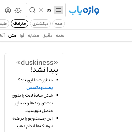
همه
دیکشنری
مترادف
طیف
همه
دقیق
مشابه
آوا
متن
آغاز
«duskiness»
پیدا نشد!
منظور شما این بود؟
یعسنهدثسس
شکل سادهٔ لغت را بدون
نوشتن وندها و ضمایر
متصل بنویسید.
این جست‌وجو را در همه
فرهنگ‌ها انجام دهید.