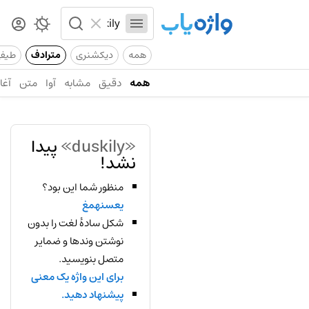
همه
دیکشنری
مترادف
طیف
همه
دقیق
مشابه
آوا
متن
آغاز
«duskily»
پیدا
نشد!
منظور شما این بود؟
یعسنهمغ
شکل سادهٔ لغت را بدون
نوشتن وندها و ضمایر
متصل بنویسید.
برای این واژه یک معنی
پیشنهاد دهید.