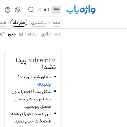
همه
دیکشنری
مترادف
طیف
همه
دقیق
مشابه
آوا
متن
آغاز
«dreint»
پیدا
نشد!
منظور شما این بود؟
یقثهدف
شکل سادهٔ لغت را بدون
نوشتن وندها و ضمایر
متصل بنویسید.
این جست‌وجو را در همه
فرهنگ‌ها انجام دهید.