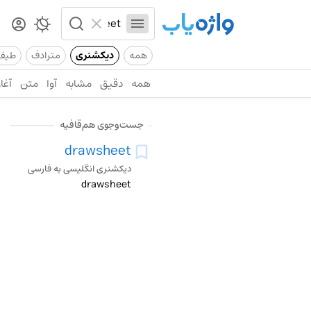
همه
دیکشنری
مترادف
طیف
همه
دقیق
مشابه
آوا
متن
آغاز
جست‌وجوی هم‌قافیه
drawsheet
دیکشنری انگلیسی به فارسی
drawsheet