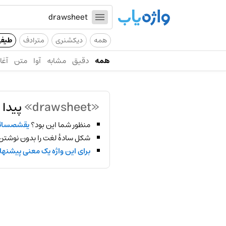
همه
دیکشنری
مترادف
طیف
همه
دقیق
مشابه
آوا
متن
آغاز
«drawsheet»
پیدا 
منظور شما این بود؟
یقشصساث
شکل سادهٔ لغت را بدون نوشتن
برای این واژه یک معنی پیشنها