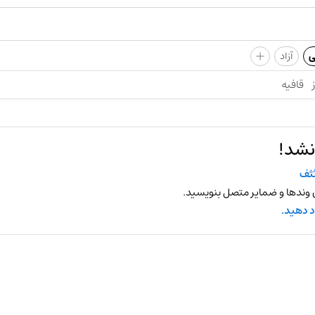
+
ی
آزاد
قافیه
نشد!
ثف
 وندها و ضمایر متصل بنویسید.
د دهید.