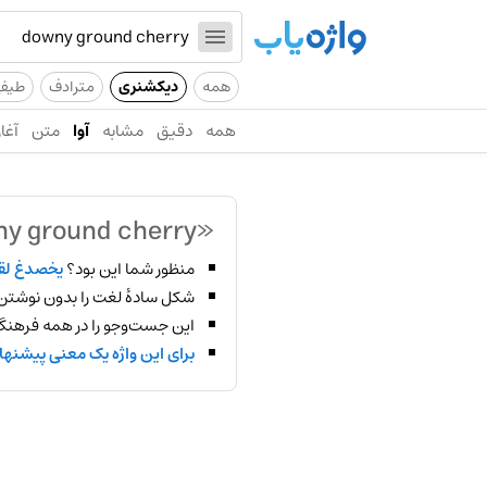
همه
دیکشنری
مترادف
طیف
همه
دقیق
مشابه
آوا
متن
آغاز
«downy ground cherry»
منظور شما این بود؟
یخصدغ لق
شکل سادهٔ لغت را بدون نوشتن
این جست‌وجو را در همه فرهنگ‌
برای این واژه یک معنی پیشنها