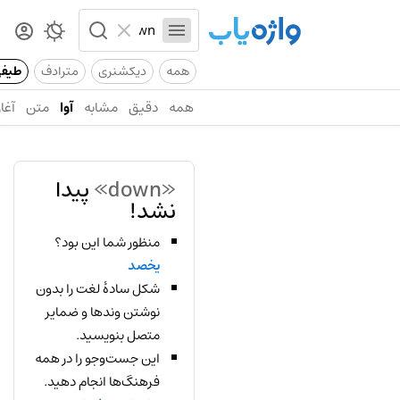
همه
دیکشنری
مترادف
طیف
همه
دقیق
مشابه
آوا
متن
آغاز
«down»
پیدا
نشد!
منظور شما این بود؟
یخصد
شکل سادهٔ لغت را بدون
نوشتن وندها و ضمایر
متصل بنویسید.
این جست‌وجو را در همه
فرهنگ‌ها انجام دهید.