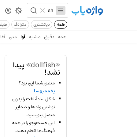
همه
دیکشنری
مترادف
طیف
همه
دقیق
مشابه
آوا
متن
آغاز
«dollfish»
پیدا
نشد!
منظور شما این بود؟
یخممبهسا
شکل سادهٔ لغت را بدون
نوشتن وندها و ضمایر
متصل بنویسید.
این جست‌وجو را در همه
فرهنگ‌ها انجام دهید.