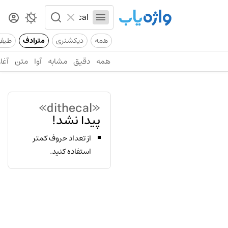
همه
دیکشنری
مترادف
طیف
همه
دقیق
مشابه
آوا
متن
آغاز
«dithecal»
پیدا نشد!
از تعداد حروف کمتر
استفاده کنید.