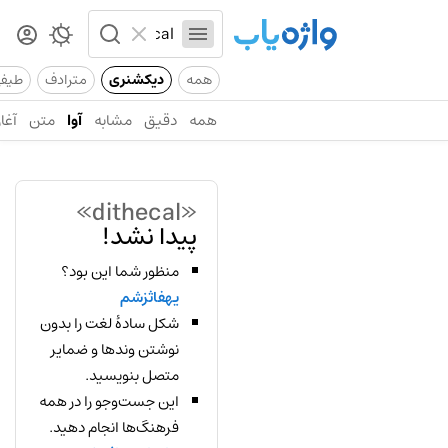
همه
دیکشنری
مترادف
طیف
همه
دقیق
مشابه
آوا
متن
آغاز
«dithecal»
پیدا نشد!
منظور شما این بود؟
یهفاثزشم
شکل سادهٔ لغت را بدون
نوشتن وندها و ضمایر
متصل بنویسید.
این جست‌وجو را در همه
فرهنگ‌ها انجام دهید.