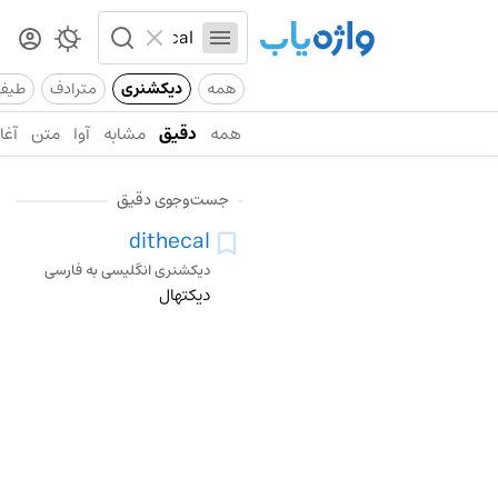
همه
دیکشنری
مترادف
طیف
همه
دقیق
مشابه
آوا
متن
آغاز
جست‌وجوی دقیق
dithecal
دیکشنری انگلیسی به فارسی
دیکتهال