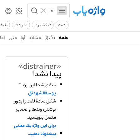
همه
دیکشنری
مترادف
طیف
همه
دقیق
مشابه
آوا
متن
آغاز
«distrainer»
پیدا نشد!
منظور شما این بود؟
یهسفقشهدثق
شکل سادهٔ لغت را بدون
نوشتن وندها و ضمایر
متصل بنویسید.
برای این واژه یک معنی
پیشنهاد دهید.