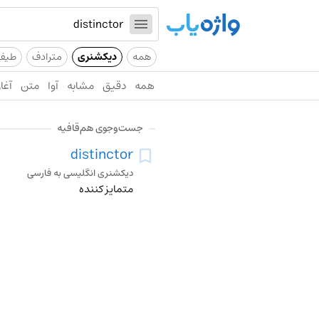
همه
دیکشنری
مترادف
طیف
همه
دقیق
مشابه
آوا
متن
آغاز
جست‌وجوی هم‌قافیه
distinctor
دیکشنری انگلیسی به فارسی
متمایز کننده