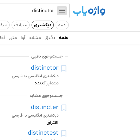
همه
دیکشنری
مترادف
طیف
همه
دقیق
مشابه
آوا
متن
آغاز
جست‌وجوی دقیق
distinctor
دیکشنری انگلیسی به فارسی
متمایز کننده
جست‌وجوی مشابه
distincter
دیکشنری انگلیسی به فارسی
افتراق
distinctest