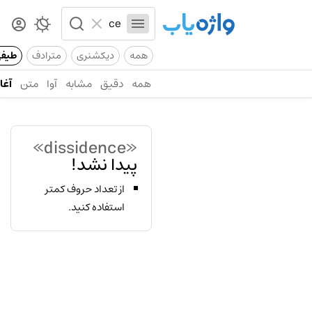
همه
دیکشنری
مترادف
طیف
همه
دقیق
مشابه
آوا
متن
آغاز
«dissidence»
پیدا نشد!
از تعداد حروف کمتر
استفاده کنید.