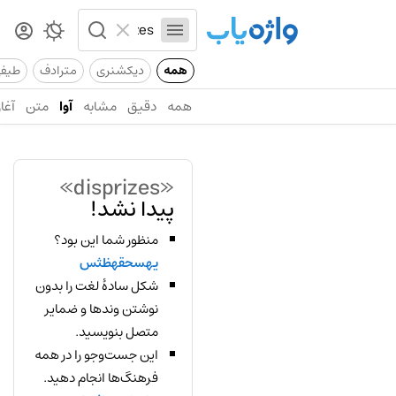
همه
دیکشنری
مترادف
طیف
همه
دقیق
مشابه
آوا
متن
آغاز
«disprizes»
پیدا نشد!
منظور شما این بود؟
یهسحقهظثس
شکل سادهٔ لغت را بدون
نوشتن وندها و ضمایر
متصل بنویسید.
این جست‌وجو را در همه
فرهنگ‌ها انجام دهید.